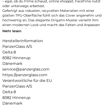
– egal, ob du Filme schaust, online shoppst, FaceTime nutzt
oder unterwegs arbeitest.
Gefertigt aus robusten, recycelten Materialien mit einer
glatten TPU-Oberfläche fühlt sich das Cover angenehm und
hochwertig an. Das elegante Origami-Muster verleiht ihm
einen modernen Look und macht das Falten und Anpassen
besonders einfach.
Mehr lesen
Dein iPad ist rundum geschützt – vorne und hinten – mit
verstärkten Ecken, die den täglichen Stößen und
Herstellerinformation
Erschütterungen standhalten. Dank der integrierten
PanzerGlass A/S
Halterung für deinen Apple Pencil hast du ihn immer
Delta 8
griffbereit.
8382 Hinnerup
Bist du bereit, dein iPad auf das nächste Level zu bringen?
Die iPad Essential Hülle vereint Stil, Vielseitigkeit und Schutz
Dänemark
in einem cleveren Design – gemacht, um mit dir Schritt zu
service@panzerglas.com
halten, egal wohin dich der Tag führt.
https://panzerglass.com
Verantwortliche für die EU
PanzerGlass A/S
Delta 8
8382 Hinnerup
Dänemark