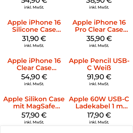
54,90
€
38,90
€
Ultramarine
inkl. MwSt.
inkl. MwSt.
Apple iPhone 16
Apple iPhone 16
Silicone Case
Pro Clear Case
MagSafe Fuchsia
MagSafe
31,90
€
35,90
€
Transparent
inkl. MwSt.
inkl. MwSt.
Apple iPhone 16
Apple Pencil USB-
Clear Case
C Weiß
MagSafe
54,90
€
91,90
€
Transparent
inkl. MwSt.
inkl. MwSt.
Apple Silikon Case
Apple 60W USB-C
mit MagSafe
Ladekabel 1 m
iPhone 14 Pro
Weiß
57,90
€
17,90
€
(PRODUCT)RED
inkl. MwSt.
inkl. MwSt.