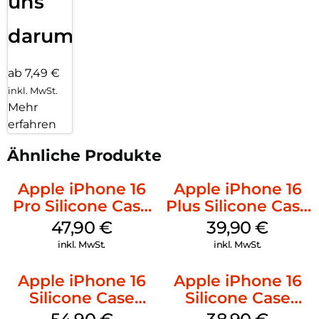
uns
darum!
ab 7,49 €
inkl. MwSt.
Mehr
erfahren
Ähnliche Produkte
Apple iPhone 16
Apple iPhone 16
Pro Silicone Case
Plus Silicone Case
MagSafe Denim
MagSafe Plum
47,90
€
39,90
€
inkl. MwSt.
inkl. MwSt.
Apple iPhone 16
Apple iPhone 16
Silicone Case
Silicone Case
MagSafe Black
MagSafe