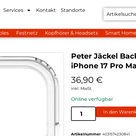
Services
Kontakt
Standorte
bles
Festnetz
Kopfhörer & Headsets
Smart Hom
Peter Jäckel Bac
iPhone 17 Pro Ma
36,90
€
inkl. MwSt.
Online verfügbar
In den Waren
Artikelnummer
4031574230841