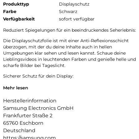
Produkttyp
Displayschutz
Farbe
Schwarz
Verfügbarkeit
sofort verfügbar
Reduziert Spiegelungen für ein beeindruckendes Seherlebnis:
Die Displayschutzfolie ist mit einer Anti-Reflexionsschicht
überzogen, mit der du deine Inhalte auch in hellen
Umgebungen klar sehen und lesen kannst. Schaue deine
Lieblingsvideos in leuchtenden Farben und genieße helle und
scharfe Bilder bei Tageslicht.
Sicherer Schutz für dein Display:
Der Anti-Reflecting Screen Protector bietet eine zusätzliche
Mehr lesen
Schutzschicht vor Kratzern auf dem Display des Galaxy Tab
S9 | Tab S9 FE.
Herstellerinformation
Samsung Electronics GmbH
Einfache und präzise Installation:
Frankfurter Straße 2
Displayschutz installieren wie ein Profi – Nutze den
65760 Eschborn
Applikator, um die Folie genau auf deinem Tablet
Deutschland
auszurichten. Und mit dem mitgelieferten Rakel, dem
https://samsung.com
Mikrofasertuch und dem Staubentferner Sticker kannst du