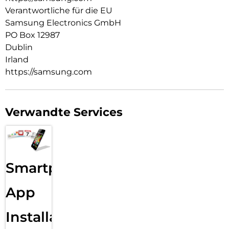
ganz leicht eingeschlossene Luftblasen oder Staub von
Verantwortliche für die EU
deinem Display entfernen.
Samsung Electronics GmbH
PO Box 12987
Dublin
Irland
https://samsung.com
Verwandte Services
Smartphone
App
Installation