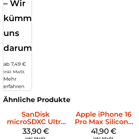
– Wir
kümmern
uns
darum!
ab 7,49 €
inkl. MwSt.
Mehr
erfahren
Ähnliche Produkte
SanDisk
Apple iPhone 16
microSDXC Ultra
Pro Max Silicone
128 GB + Adapter
Case MagSafe
33,90
€
41,90
€
Mobile
Ultramarine
inkl. MwSt.
inkl. MwSt.