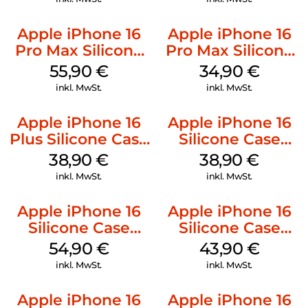
Apple iPhone 16
Apple iPhone 16
Pro Max Silicone
Pro Max Silicone
Case MagSafe
Case MagSafe
55,90
€
34,90
€
Stone Gray
Denim
inkl. MwSt.
inkl. MwSt.
Apple iPhone 16
Apple iPhone 16
Plus Silicone Case
Silicone Case
MagSafe Denim
MagSafe
38,90
€
38,90
€
Ultramarine
inkl. MwSt.
inkl. MwSt.
Apple iPhone 16
Apple iPhone 16
Silicone Case
Silicone Case
MagSafe Lake
MagSafe Plum
54,90
€
43,90
€
Green
inkl. MwSt.
inkl. MwSt.
Apple iPhone 16
Apple iPhone 16