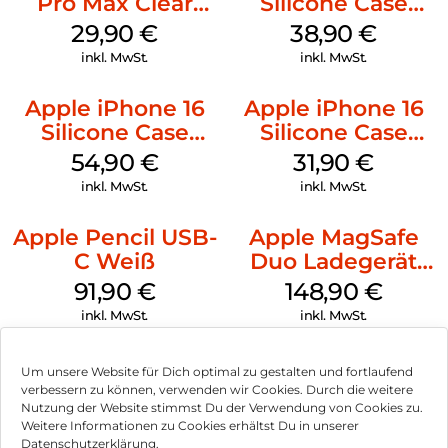
Pro Max Clear
Silicone Case
Case MagSafe
MagSafe
29,90
€
38,90
€
Transparent
Ultramarine
inkl. MwSt.
inkl. MwSt.
Apple iPhone 16
Apple iPhone 16
Silicone Case
Silicone Case
MagSafe Lake
MagSafe Fuchsia
54,90
€
31,90
€
Green
inkl. MwSt.
inkl. MwSt.
Apple Pencil USB-
Apple MagSafe
C Weiß
Duo Ladegerät
Weiß
91,90
€
148,90
€
inkl. MwSt.
inkl. MwSt.
Um unsere Website für Dich optimal zu gestalten und fortlaufend
verbessern zu können, verwenden wir Cookies. Durch die weitere
Nutzung der Website stimmst Du der Verwendung von Cookies zu.
Impressum
Weitere Informationen zu Cookies erhältst Du in unserer
Datenschutzerklärung.