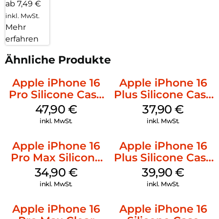
ab 7,49 €
inkl. MwSt.
Mehr
erfahren
Ähnliche Produkte
Apple iPhone 16
Apple iPhone 16
Pro Silicone Case
Plus Silicone Case
MagSafe Denim
MagSafe Lake
47,90
€
37,90
€
Green
inkl. MwSt.
inkl. MwSt.
Apple iPhone 16
Apple iPhone 16
Pro Max Silicone
Plus Silicone Case
Case MagSafe
MagSafe Plum
34,90
€
39,90
€
Denim
inkl. MwSt.
inkl. MwSt.
Apple iPhone 16
Apple iPhone 16