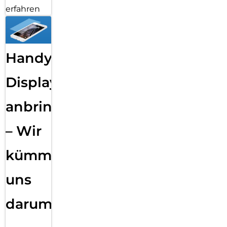
erfahren
Handy
Displayfolie
anbringen
– Wir
kümmern
uns
darum!