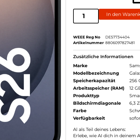
In den Waren
WEEE Reg No
DE57734404
Artikelnummer
8806097827481
Zusätzliche Informationen
Marke
Sam
Modellbezeichnung
Gala
Speicherkapazität
256 
Arbeitsspeicher (RAM)
12 G
Produkttyp
Sma
Bildschirmdiagonale
6,3 Z
Farbe
Schw
Verfügbarkeit
sofo
Al als Teil deines Lebens:
Erlebe, wie AI dich in deinem 