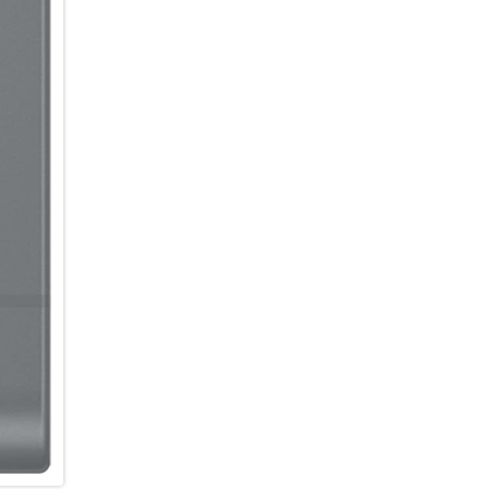
einen unverwechselbaren Look
Randbereiche zu ergänzen, Obj
einzufügen oder den Hintergru
mit eigenen Worten beschreib
Möglichkeiten bietet dir das C
ein Foto, z.B. 3D-Cartoon, oder
Hintergründe, Sticker oder Tex
oder kurze Clips ganz nach de
sortiert die Galerie deine Fo
Arbeiten mit Dokumenten ist 
automatisch unerwünschte Ele
Seitenfalten oder Moiré-Muster
professionell einscannen und a
möchtest.
Ein Smartphone, das mit der Z
Du suchst ein Smartphone, da
Zeitraum hinweg gerecht werd
Sicherheitsupdates bleibt dei
neuen Funktionen, Weiterentw
Performance profitieren. Gleic
zuverlässig geschützt. So kann
sicheres Nutzererlebnis mit d