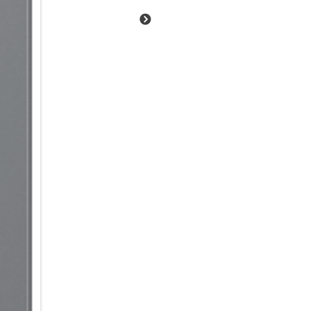
Damit auch du mit dem Galaxy
Ein echter AI-Beschleuniger
Ob kreative Foto- und Videobe
und Textzusammenfassungen o
Schwung in deine AI-Nutzung.
Prozessor, der im hochmodern
Technologie liefert beeindruc
energieeffizient. Dank der tief
S26 unmittelbar, auch bei kom
Alltag integrieren.
Energie im Schnelldurchlauf
Du hast noch viel vor, aber de
in die Verlängerung: Schon we
leistungsstarke 4.300-mAh-Ak
zu 25 W I 45 W wieder genüge
Schreibtisch, dem Nachttisch 
aufladen, ohne das Kabel ein-
Schnellladefunktion kannst du
induktiv zu laden.
Deine Ideen smart im Griff
Du hast die Ideen – dein Gala
intuitiven KI-Tools zur Bildbe