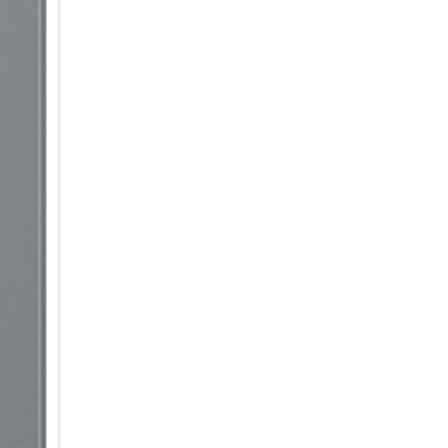
Intelligent informiert & organis
Ein Blick auf dein Galaxy S26 –
Bar auf dem Sperrbildschirm z
deine Benachrichtigungen, de
News im Blick – und greife di
müssen. Für personalisierte Up
Morgen, Mittag und Abend eine
Kalenderereignissen, der Wett
den ganzen Tag lang auf dem 
weil du viel um die Ohren hast
Benachrichtigungen automatisc
werden priorisiert und ganz o
übersichtlich zusammengefasst
ohne langes Scrollen und Abl
Design im Flow
Fließende Konturen ohne hart
der Galaxy S-Serie mit einer n
Triple Kamerasystem ist nicht 
harmonisch und fast nahtlos i
Übergänge und farblich angepa
Anmutung. Das dünne, superleic
Dynamic AMOLED 2x Display l