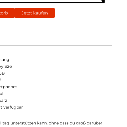
korb
Jetzt kaufen
sung
xy S26
GB
B
rtphones
oll
arz
rt verfügbar
Alltag unterstützen kann, ohne dass du groß darüber