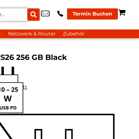
Termin Buchen
e
Netzwerk & Router
Zubehör
S26 256 GB Black
datenblatt