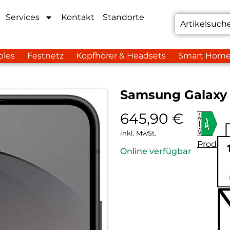
Services
Kontakt
Standorte
bles
Festnetz
Kopfhörer & Headsets
Smart Hom
Samsung Galaxy 
645,90
€
inkl. MwSt.
Produkt
Online verfügbar