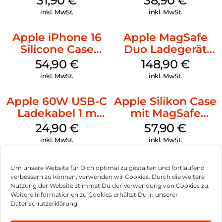
31,90
€
38,90
€
Ultramarine
inkl. MwSt.
inkl. MwSt.
Apple iPhone 16
Apple MagSafe
Silicone Case
Duo Ladegerät
MagSafe Black
Weiß
54,90
€
148,90
€
inkl. MwSt.
inkl. MwSt.
Apple 60W USB-C
Apple Silikon Case
Ladekabel 1 m
mit MagSafe
Weiß
iPhone 14 Pro
24,90
€
57,90
€
(PRODUCT)RED
inkl. MwSt.
inkl. MwSt.
Um unsere Website für Dich optimal zu gestalten und fortlaufend
verbessern zu können, verwenden wir Cookies. Durch die weitere
Nutzung der Website stimmst Du der Verwendung von Cookies zu.
Impressum
Weitere Informationen zu Cookies erhältst Du in unserer
Datenschutzerklärung.
AGB