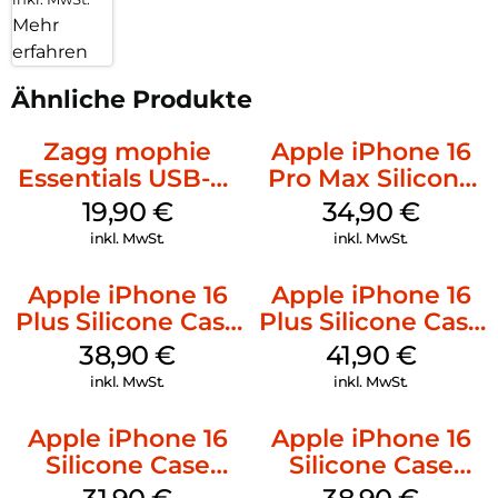
Mehr
erfahren
Ähnliche Produkte
Zagg mophie
Apple iPhone 16
Essentials USB-C-
Pro Max Silicone
20W Charger PD
Case MagSafe
19,90
€
34,90
€
Weiß
Denim
inkl. MwSt.
inkl. MwSt.
Apple iPhone 16
Apple iPhone 16
Plus Silicone Case
Plus Silicone Case
MagSafe Denim
MagSafe Stone
38,90
€
41,90
€
Gray
inkl. MwSt.
inkl. MwSt.
Apple iPhone 16
Apple iPhone 16
Silicone Case
Silicone Case
MagSafe Fuchsia
MagSafe