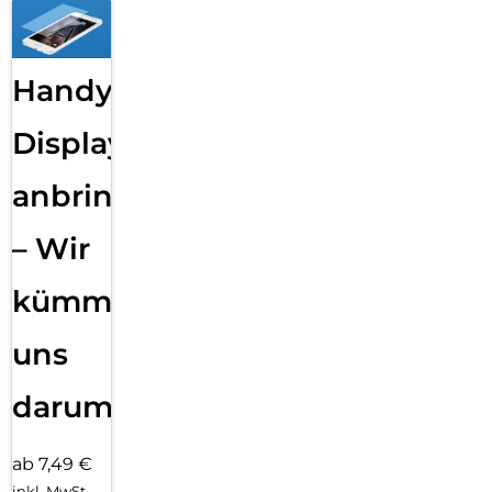
Handy
Displayfolie
anbringen
– Wir
kümmern
uns
darum!
ab 7,49 €
inkl. MwSt.