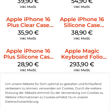
39,90
€
54,90
€
Transparent
inkl. MwSt.
inkl. MwSt.
Apple iPhone 16
Apple iPhone 16
Plus Clear Case
Silicone Case
MagSafe
MagSafe
35,90
€
38,90
€
Transparent
Ultramarine
inkl. MwSt.
inkl. MwSt.
Apple iPhone 16
Apple Magic
Plus Silicone Case
Keyboard Folio
MagSafe Black
iPad 10.9″ (10.Gen.)
28,90
€
293,90
€
Weiß
inkl. MwSt.
inkl. MwSt.
Um unsere Website für Dich optimal zu gestalten und fortlaufend
verbessern zu können, verwenden wir Cookies. Durch die weitere
Nutzung der Website stimmst Du der Verwendung von Cookies zu.
Impressum
Weitere Informationen zu Cookies erhältst Du in unserer
Datenschutzerklärung.
AGB