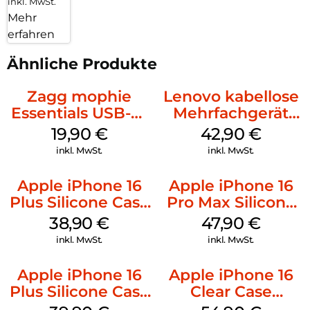
inkl. MwSt.
Mehr
erfahren
Ähnliche Produkte
Zagg mophie
Lenovo kabellose
Essentials USB-C-
Mehrfachgerät
20W Charger PD
Luna Grey
19,90
€
42,90
€
Weiß
inkl. MwSt.
inkl. MwSt.
Apple iPhone 16
Apple iPhone 16
Plus Silicone Case
Pro Max Silicone
MagSafe Denim
Case MagSafe
38,90
€
47,90
€
Black
inkl. MwSt.
inkl. MwSt.
Apple iPhone 16
Apple iPhone 16
Plus Silicone Case
Clear Case
MagSafe Plum
MagSafe