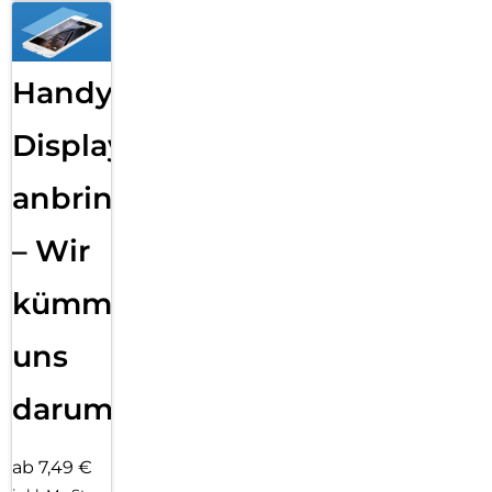
Handy
Displayfolie
anbringen
– Wir
kümmern
uns
darum!
ab 7,49 €