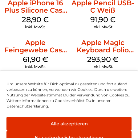
Apple iPhone 16
Apple Pencil USB-
Plus Silicone Case
C Weiß
MagSafe Black
28,90
€
91,90
€
inkl. MwSt.
inkl. MwSt.
Apple
Apple Magic
Feingewebe Case
Keyboard Folio
iPhone 15 Pro
iPad 10.9″ (10.Gen.)
61,90
€
293,90
€
MagSafe Schwarz
Weiß
inkl. MwSt.
inkl. MwSt.
Um unsere Website für Dich optimal zu gestalten und fortlaufend
verbessern zu können, verwenden wir Cookies. Durch die weitere
Nutzung der Website stimmst Du der Verwendung von Cookies zu.
Impressum
Weitere Informationen zu Cookies erhältst Du in unserer
Datenschutzerklärung.
AGB
Datenschutz
Alle akzeptieren
Vertrag widerrufen
Nur erforderliche akzeptieren