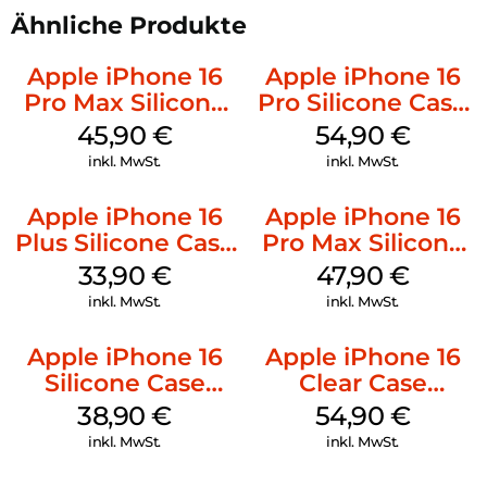
Ähnliche Produkte
Apple iPhone 16
Apple iPhone 16
Pro Max Silicone
Pro Silicone Case
Case MagSafe
MagSafe Black
45,90
€
54,90
€
Ultramarine
inkl. MwSt.
inkl. MwSt.
Apple iPhone 16
Apple iPhone 16
Plus Silicone Case
Pro Max Silicone
MagSafe Lake
Case MagSafe
33,90
€
47,90
€
Green
Black
inkl. MwSt.
inkl. MwSt.
Apple iPhone 16
Apple iPhone 16
Silicone Case
Clear Case
MagSafe
MagSafe
38,90
€
54,90
€
Ultramarine
Transparent
inkl. MwSt.
inkl. MwSt.