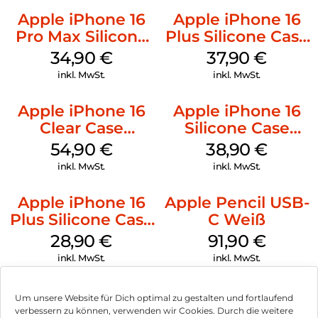
Apple iPhone 16
Apple iPhone 16
Pro Max Silicone
Plus Silicone Case
Case MagSafe
MagSafe Lake
34,90
€
37,90
€
Denim
Green
inkl. MwSt.
inkl. MwSt.
Apple iPhone 16
Apple iPhone 16
Clear Case
Silicone Case
MagSafe
MagSafe
54,90
€
38,90
€
Transparent
Ultramarine
inkl. MwSt.
inkl. MwSt.
Apple iPhone 16
Apple Pencil USB-
Plus Silicone Case
C Weiß
MagSafe Black
28,90
€
91,90
€
inkl. MwSt.
inkl. MwSt.
Um unsere Website für Dich optimal zu gestalten und fortlaufend
verbessern zu können, verwenden wir Cookies. Durch die weitere