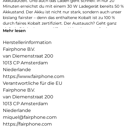
Akkulaufzeit. Und auch das Laden geht schnell: In nur 20
Minuten erreichst du mit einem 30 W Ladegerät bereits 50 %
Akkustand. Der Akku ist nicht nur stark, sondern auch unser
bislang fairster – denn das enthaltene Kobalt ist zu 100 %
durch faires Kobalt zertifiziert. Der Austausch? Geht ganz
einfach: Rückseite unten öffnen, Akku einsetzen, fertig.
Mehr lesen
Herstellerinformation
Fairphone B.V.
van Diemenstraat 200
1013 CP Amsterdam
Niederlande
https://www.fairphone.com
Verantwortliche für die EU
Fairphone B.V.
van Diemenstraat 200
1013 CP Amsterdam
Niederlande
miquel@fairphone.com
https://fairphone.com