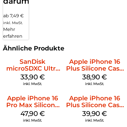
darum!
ab 7,49 €
inkl. MwSt.
Mehr
erfahren
Ähnliche Produkte
SanDisk
Apple iPhone 16
microSDXC Ultra
Plus Silicone Case
128 GB + Adapter
MagSafe Denim
33,90
€
38,90
€
Mobile
inkl. MwSt.
inkl. MwSt.
Apple iPhone 16
Apple iPhone 16
Pro Max Silicone
Plus Silicone Case
Case MagSafe
MagSafe Plum
47,90
€
39,90
€
Black
inkl. MwSt.
inkl. MwSt.