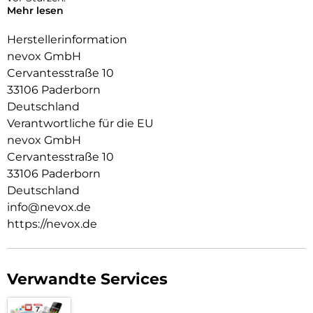
Mehr lesen
Das Display ist durch die seitlichen Flanken geschützt.
Herstellerinformation
Durch die spezielle Beschichtung behält ihr Smartphone die
nevox GmbH
Griffigkeit und wirkt edel.
Cervantesstraße 10
Die Anschlüsse, Knöpfe und Kamera bleiben voll zugänglich.
33106 Paderborn
Deutschland
Hochwertiges Schmutzabweisendes Material und
Schockproof durch eingearbeitete Luftpolster in den Ecken.
Verantwortliche für die EU
nevox GmbH
Cervantesstraße 10
33106 Paderborn
Deutschland
info@nevox.de
https://nevox.de
Verwandte Services