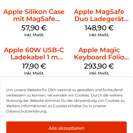
Apple Silikon Case
Apple MagSafe
mit MagSafe
Duo Ladegerät
iPhone 14 Pro
Weiß
57,90
€
148,90
€
(PRODUCT)RED
inkl. MwSt.
inkl. MwSt.
Apple 60W USB-C
Apple Magic
Ladekabel 1 m
Keyboard Folio
Weiß
iPad 10.9″ (10.Gen.)
17,90
€
293,90
€
Weiß
inkl. MwSt.
inkl. MwSt.
Um unsere Website für Dich optimal zu gestalten und fortlaufend
verbessern zu können, verwenden wir Cookies. Durch die weitere
Nutzung der Website stimmst Du der Verwendung von Cookies zu.
Impressum
Weitere Informationen zu Cookies erhältst Du in unserer
Datenschutzerklärung.
AGB
Datenschutz
Alle akzeptieren