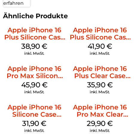
erfahren
Ähnliche Produkte
Apple iPhone 16
Apple iPhone 16
Plus Silicone Case
Plus Silicone Case
MagSafe Denim
MagSafe Stone
38,90
€
41,90
€
Gray
inkl. MwSt.
inkl. MwSt.
Apple iPhone 16
Apple iPhone 16
Pro Max Silicone
Plus Clear Case
Case MagSafe
MagSafe
45,90
€
35,90
€
Ultramarine
Transparent
inkl. MwSt.
inkl. MwSt.
Apple iPhone 16
Apple iPhone 16
Silicone Case
Pro Max Clear
MagSafe Fuchsia
Case MagSafe
31,90
€
29,90
€
Transparent
inkl. MwSt.
inkl. MwSt.