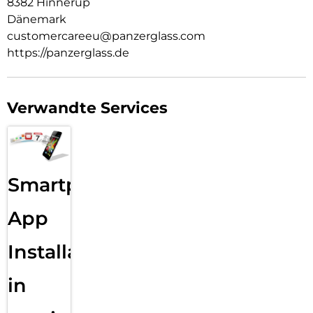
8382 Hinnerup
Dänemark
customercareeu@panzerglass.com
https://panzerglass.de
Verwandte Services
Smartphone
App
Installation
in