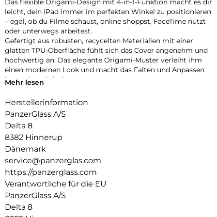
Das flexible Origami-Design mit 4-in-1-Funktion macht es dir
leicht, dein iPad immer im perfekten Winkel zu positionieren
– egal, ob du Filme schaust, online shoppst, FaceTime nutzt
oder unterwegs arbeitest.
Gefertigt aus robusten, recycelten Materialien mit einer
glatten TPU-Oberfläche fühlt sich das Cover angenehm und
hochwertig an. Das elegante Origami-Muster verleiht ihm
einen modernen Look und macht das Falten und Anpassen
besonders einfach.
Mehr lesen
Dein iPad ist rundum geschützt – vorne und hinten – mit
verstärkten Ecken, die den täglichen Stößen und
Herstellerinformation
Erschütterungen standhalten. Dank der integrierten
PanzerGlass A/S
Halterung für deinen Apple Pencil hast du ihn immer
Delta 8
griffbereit.
8382 Hinnerup
Bist du bereit, dein iPad auf das nächste Level zu bringen?
Die iPad Essential Hülle vereint Stil, Vielseitigkeit und Schutz
Dänemark
in einem cleveren Design – gemacht, um mit dir Schritt zu
service@panzerglas.com
halten, egal wohin dich der Tag führt.
https://panzerglass.com
Verantwortliche für die EU
PanzerGlass A/S
Delta 8