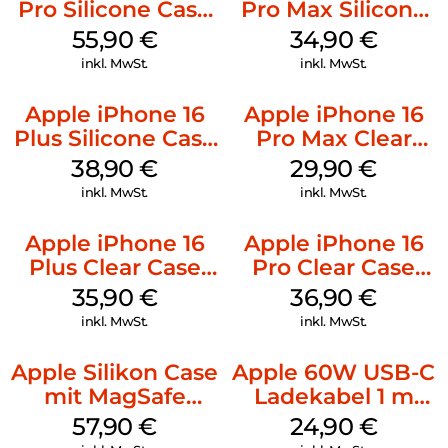
Pro Silicone Case
Pro Max Silicone
MagSafe Stone
Case MagSafe
55,90
€
34,90
€
Gray
Denim
inkl. MwSt.
inkl. MwSt.
Apple iPhone 16
Apple iPhone 16
Plus Silicone Case
Pro Max Clear
MagSafe Denim
Case MagSafe
38,90
€
29,90
€
Transparent
inkl. MwSt.
inkl. MwSt.
Apple iPhone 16
Apple iPhone 16
Plus Clear Case
Pro Clear Case
MagSafe
MagSafe
35,90
€
36,90
€
Transparent
Transparent
inkl. MwSt.
inkl. MwSt.
Apple Silikon Case
Apple 60W USB-C
mit MagSafe
Ladekabel 1 m
iPhone 14 Pro
Weiß
57,90
€
24,90
€
(PRODUCT)RED