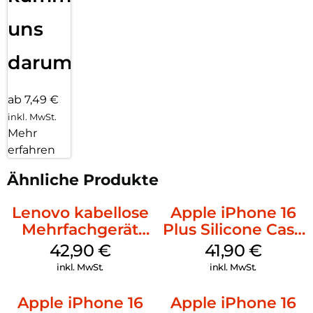
uns
darum!
ab 7,49 €
inkl. MwSt.
Mehr
erfahren
Ähnliche Produkte
Lenovo kabellose
Apple iPhone 16
Mehrfachgerät
Plus Silicone Case
Luna Grey
MagSafe Stone
42,90
€
41,90
€
Gray
inkl. MwSt.
inkl. MwSt.
Apple iPhone 16
Apple iPhone 16