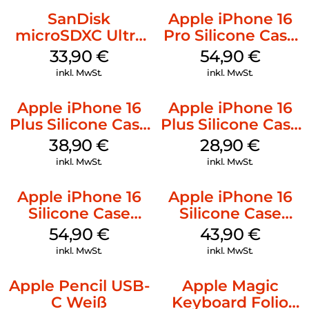
SanDisk
Apple iPhone 16
microSDXC Ultra
Pro Silicone Case
128 GB + Adapter
MagSafe Black
33,90
€
54,90
€
Mobile
inkl. MwSt.
inkl. MwSt.
Apple iPhone 16
Apple iPhone 16
Plus Silicone Case
Plus Silicone Case
MagSafe Denim
MagSafe Black
38,90
€
28,90
€
inkl. MwSt.
inkl. MwSt.
Apple iPhone 16
Apple iPhone 16
Silicone Case
Silicone Case
MagSafe Lake
MagSafe Plum
54,90
€
43,90
€
Green
inkl. MwSt.
inkl. MwSt.
Apple Pencil USB-
Apple Magic
C Weiß
Keyboard Folio