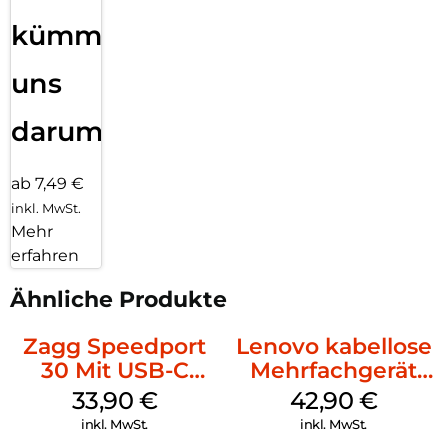
kümmern
uns
darum!
ab 7,49 €
inkl. MwSt.
Mehr
erfahren
Ähnliche Produkte
Zagg Speedport
Lenovo kabellose
30 Mit USB-C
Mehrfachgerät
Kabel Weiß
Luna Grey
33,90
€
42,90
€
inkl. MwSt.
inkl. MwSt.