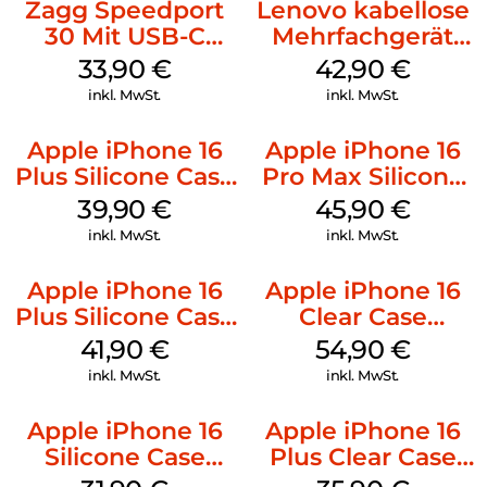
Zagg Speedport
Lenovo kabellose
30 Mit USB-C
Mehrfachgerät
Kabel Weiß
Luna Grey
33,90
€
42,90
€
inkl. MwSt.
inkl. MwSt.
Apple iPhone 16
Apple iPhone 16
Plus Silicone Case
Pro Max Silicone
MagSafe Plum
Case MagSafe
39,90
€
45,90
€
Ultramarine
inkl. MwSt.
inkl. MwSt.
Apple iPhone 16
Apple iPhone 16
Plus Silicone Case
Clear Case
MagSafe Stone
MagSafe
41,90
€
54,90
€
Gray
Transparent
inkl. MwSt.
inkl. MwSt.
Apple iPhone 16
Apple iPhone 16
Silicone Case
Plus Clear Case
MagSafe Fuchsia
MagSafe