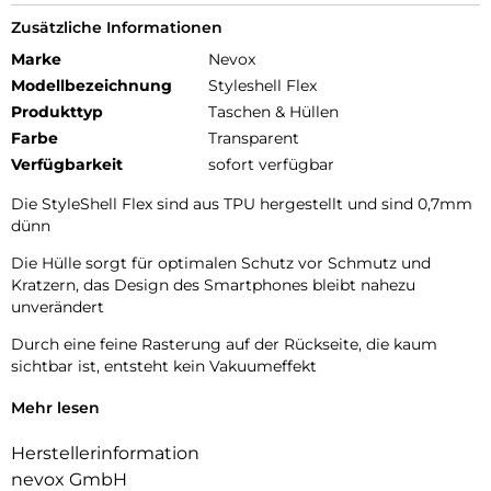
Zusätzliche Informationen
Marke
Nevox
Modellbezeichnung
Styleshell Flex
Produkttyp
Taschen & Hüllen
Farbe
Transparent
Verfügbarkeit
sofort verfügbar
Die StyleShell Flex sind aus TPU hergestellt und sind 0,7mm
dünn
Die Hülle sorgt für optimalen Schutz vor Schmutz und
Kratzern, das Design des Smartphones bleibt nahezu
unverändert
Durch eine feine Rasterung auf der Rückseite, die kaum
sichtbar ist, entsteht kein Vakuumeffekt
Alle Tasten und Ecken werden geschützt, zudem ist für die
Mehr lesen
Absicherung der Kamera eine Erhöhung integriert
Herstellerinformation
nevox GmbH