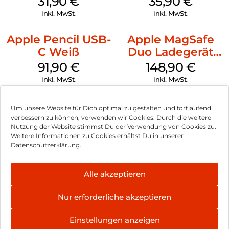
31,90
€
35,90
€
Transparent
inkl. MwSt.
inkl. MwSt.
Apple Pencil USB-
Apple MagSafe
C Weiß
Duo Ladegerät
Weiß
91,90
€
148,90
€
inkl. MwSt.
inkl. MwSt.
Um unsere Website für Dich optimal zu gestalten und fortlaufend
verbessern zu können, verwenden wir Cookies. Durch die weitere
Nutzung der Website stimmst Du der Verwendung von Cookies zu.
Impressum
Weitere Informationen zu Cookies erhältst Du in unserer
Datenschutzerklärung.
AGB
Datenschutz
Alle akzeptieren
Vertrag widerrufen
Nur erforderliche akzeptieren
Hinweis zur Batterieentsorgung
Einstellungen anzeigen